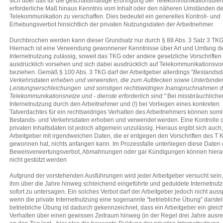
sich über das für die geschäftsmäßige Erbringung der Telekommunikationsdien
erforderliche Maß hinaus Kenntnis vom Inhalt oder den näheren Umständen de
Telekommunikation zu verschaffen. Dies bedeutet ein generelles Kontroll- und
Erhebungsverbot hinsichtlich der privaten Nutzungsdaten der Arbeitnehmer.
Durchbrochen werden kann dieser Grundsatz nur durch § 88 Abs. 3 Satz 3 TKG
Hiernach ist eine Verwendung gewonnener Kenntnisse über Art und Umfang d
Internetnutzung zulässig, soweit das TKG oder andere gesetzliche Vorschriften
ausdrücklich vorsehen und sich dabei ausdrücklich auf Telekommunikationsv
beziehen. Gemäß § 100 Abs. 3 TKG darf der Arbeitgeber allerdings "
Bestandsd
Verkehrsdaten erheben und verwenden, die zum Aufdecken sowie Unterbinde
Leistungserschleichungen und sonstigen rechtswidrigen Inanspruchnahmen d
Telekommunikationsnetze und - dienste erforderlich sind."
Bei missbräuchliche
Internetnutzung durch den Arbeitnehmer und (!) bei Vorliegen eines konkreten
Tatverdachtes für ein rechtswidriges Verhalten des Arbeitnehmers können somi
Bestands- und Verkehrsdaten erhoben und verwendet werden. Eine Kontrolle 
privaten Inhaltsdaten ist jedoch allgemein unzulässig. Hieraus ergibt sich auch
Arbeitgeber mit irgendwelchen Daten, die er entgegen den Vorschriften des T 
gewonnen hat, nichts anfangen kann. Im Prozessfalle unterliegen diese Daten
Beweisverwertungsverbot, Abmahnungen oder gar Kündigungen können hierau
nicht gestützt werden
Aufgrund der vorstehenden Ausführungen wird jeder Arbeitgeber versucht sein,
ihm über die Jahre hinweg schleichend eingeführte und geduldete Internetnut
sofort zu untersagen. Ein solches Verbot darf der Arbeitgeber jedoch nicht aus
wenn die private Internetnutzung eine sogenannte "betriebliche Übung" darstell
betriebliche Übung ist dadurch gekennzeichnet, dass ein Arbeitgeber ein gleic
Verhalten über einen gewissen Zeitraum hinweg (in der Regel drei Jahre ausr