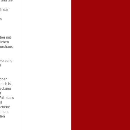
- und die
h darf
n
ss
ber mit
lichen
durchaus
nweisung
s
hoben
ich ist,
deckung
r
all, dass
ht
icherte
hmers,
 den