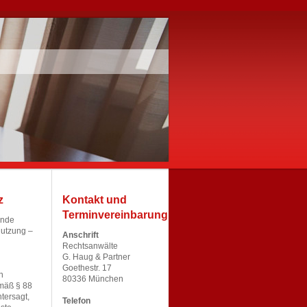
z
Kontakt und
Terminvereinbarung
ende
nutzung –
Anschrift
Rechtsanwälte
G. Haug & Partner
Goethestr. 17
n
80336 München
mäß § 88
tersagt,
Telefon