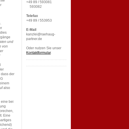
ste
+49 89 / 593081
r
593082
Telefax
+49 89 / 553953
.
er
E-Mail
 dies
kanzlei@raehaug-
orgänge
partner.de
aten und
n von
Oder nutzen Sie unser
er
Kontaktformular
.
r
t
der
, dass der
KG
 einem
f also
 eine bei
zung
sprechen,
t. Eine
hartiges
eichend)