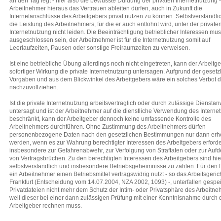
an den Tag legt - hier also die bewusste Duldung der privaten Internetnutzung 
Arbeitnehmer hieraus das Vertrauen ableiten dürfen, auch in Zukunft die
Internetanschlüsse des Arbeitgebers privat nutzen zu können. Selbstverständlic
die Leistung des Arbeitnehmers, für die er auch entlohnt wird, unter der private
Internetnutzung nicht leiden. Die Beeinträchtigung betrieblicher Interessen mu
ausgeschlossen sein, der Arbeitnehmer ist für die Internetnutzung somit auf
Leerlaufzeiten, Pausen oder sonstige Freiraumzeiten zu verweisen.
Ist eine betriebliche Übung allerdings noch nicht eingetreten, kann der Arbeitge
sofortiger Wirkung die private Internetnutzung untersagen. Aufgrund der gesetz
Vorgaben und aus dem Blickwinkel des Arbeitgebers wäre ein solches Verbot 
nachzuvollziehen.
Ist die private Internetnutzung arbeitsvertraglich oder durch zulässige Diensta
untersagt und ist der Arbeitnehmer auf die dienstliche Verwendung des Internet
beschränkt, kann der Arbeitgeber dennoch keine umfassende Kontrolle des
Arbeitnehmers durchführen. Ohne Zustimmung des Arbeitnehmers dürfen
personenbezogene Daten nach den gesetzlichen Bestimmungen nur dann er
werden, wenn es zur Wahrung berechtigter Interessen des Arbeitgebers erforderl
insbesondere zur Gefahrenabwehr, zur Verfolgung von Straftaten oder zur Auf
von Vertragsbrüchen. Zu den berechtigten Interessen des Arbeitgebers sind hie
selbstverständlich und insbesondere Betriebsgeheimnisse zu zählen. Für den F
ein Arbeitnehmer einen Betriebsmittel vertragswidrig nutzt - so das Arbeitsgeric
Frankfurt (Entscheidung vom 14.07.2004, NZA 2002, 1093) -, unterfallen gespe
Privatdateien nicht mehr dem Schutz der Intim- oder Privatsphäre des Arbeitne
weil dieser bei einer dann zulässigen Prüfung mit einer Kenntnisnahme durch
Arbeitgeber rechnen muss.