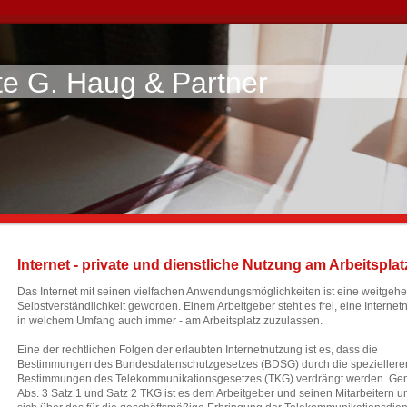
e G. Haug & Partner
e - Fachanwälte
Internet - private und dienstliche Nutzung am Arbeitsplat
Das Internet mit seinen vielfachen Anwendungsmöglichkeiten ist eine weitgeh
Selbstverständlichkeit geworden. Einem Arbeitgeber steht es frei, eine Internet
in welchem Umfang auch immer - am Arbeitsplatz zuzulassen.
Eine der rechtlichen Folgen der erlaubten Internetnutzung ist es, dass die
Bestimmungen des Bundesdatenschutzgesetzes (BDSG) durch die speziellere
Bestimmungen des Telekommunikationsgesetzes (TKG) verdrängt werden. Ge
Abs. 3 Satz 1 und Satz 2 TKG ist es dem Arbeitgeber und seinen Mitarbeitern un