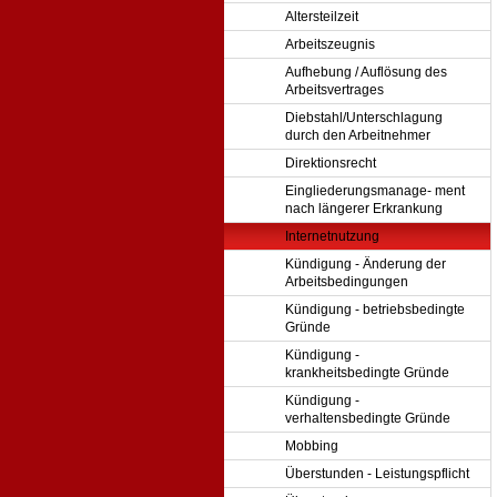
Altersteilzeit
Arbeitszeugnis
Aufhebung / Auflösung des
Arbeitsvertrages
Diebstahl/Unterschlagung
durch den Arbeitnehmer
Direktionsrecht
Eingliederungsmanage- ment
nach längerer Erkrankung
Internetnutzung
Kündigung - Änderung der
Arbeitsbedingungen
Kündigung - betriebsbedingte
Gründe
Kündigung -
krankheitsbedingte Gründe
Kündigung -
verhaltensbedingte Gründe
Mobbing
Überstunden - Leistungspflicht